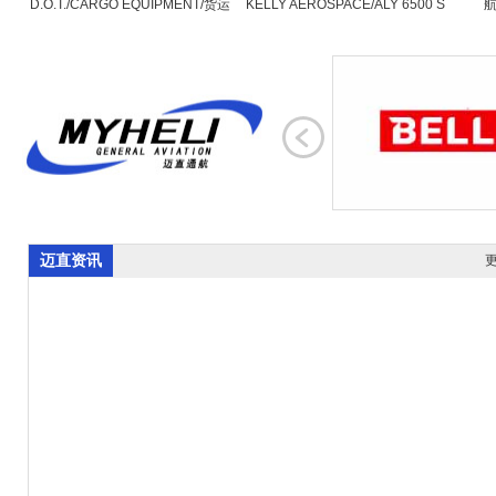
D.O.T./CARGO EQUIPMENT/货运
KELLY AEROSPACE/ALY 6500 S
航
迈直资讯
更